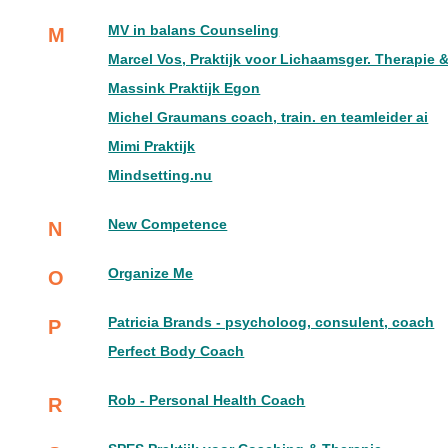
MV in balans Counseling
M
Marcel Vos, Praktijk voor Lichaamsger. Therapie 
Massink Praktijk Egon
Michel Graumans coach, train. en teamleider ai
Mimi Praktijk
Mindsetting.nu
New Competence
N
Organize Me
O
Patricia Brands - psycholoog, consulent, coach
P
Perfect Body Coach
Rob - Personal Health Coach
R