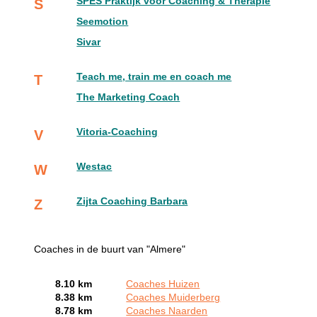
SPES Praktijk voor Coaching & Therapie
S
Seemotion
Sivar
Teach me, train me en coach me
T
The Marketing Coach
Vitoria-Coaching
V
Westac
W
Zijta Coaching Barbara
Z
Coaches in de buurt van "Almere"
8.10 km
Coaches Huizen
8.38 km
Coaches Muiderberg
8.78 km
Coaches Naarden