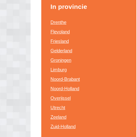
In provincie
Drenthe
Flevoland
Friesland
Gelderland
Groningen
Limburg
Noord-Brabant
Noord-Holland
Overijssel
Utrecht
Zeeland
Zuid-Holland