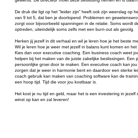
gewenst. De directeur moet deze beslissing nemen en is daar
De druk die ligt op het "leider zijn" heeft ook zijn weerslag op h
van 9 tot 5, dat ben je doorlopend. Problemen en gewetensw
zorgt voor bijvoorbeeld spanningen in de relatie. Soms wordt d
optreden, uiteindelijk soms zelfs met een burn-out als gevolg.
Herken jij jezelf in dit verhaal en wil je leren hoe je het bes
Wil je leren hoe je weer met jezelf in balans kunt komen en het 
Kies dan voor executive coaching. Een business coach weet jou 
helpen bij het maken van de juiste zakelijke beslissingen. Een 
persoonlijke groei door te maken. Een executive coach kan jou
zorgen dat je weer in harmonie bent en daardoor een sterke lei
coach gebruik kan maken van coaching software kan de training
een hoop tijd. Tijd die voor jou kostbaar is.
Het kost je nu tijd en geld, maar het is een investering in jezelf 
winst op kan en zal leveren!