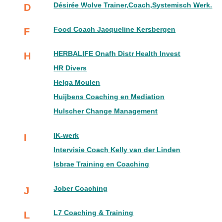
Désirée Wolve Trainer,Coach,Systemisch Werk.
D
Food Coach Jacqueline Kersbergen
F
HERBALIFE Onafh Distr Health Invest
H
HR Divers
Helga Moulen
Huijbens Coaching en Mediation
Hulscher Change Management
IK-werk
I
Intervisie Coach Kelly van der Linden
Isbrae Training en Coaching
Jober Coaching
J
L7 Coaching & Training
L