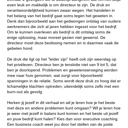
even leuk en makkelijk is om directeur te zijn. De druk en
verantwoordelijkheid kunnen zwaar wegen. Het handelen in
het belang van het bedrijf gaat soms tegen het geweten in.
Denk dan bijvoorbeeld aan het gedwongen ontslag van oudere
werknemers die zich al jaren hebben ingezet voor het bedrijf.
Om te kunnen overleven als bedrijf is dit ontslag soms de
enige oplossing, maar moreel gezien niet gewenst. De
directeur moet deze beslissing nemen en is daarmee vaak de
gebeten hond.
De druk die ligt op het "leider zijn" heeft ook zijn weerslag op
het privéleven. Directeur ben je tenslotte niet van 9 tot 5, dat
ben je doorlopend. Problemen en gewetenswroeging worden
mee naar huis genomen, wat zorgt voor bijvoorbeeld
spanningen in de relatie. Soms wordt deze druk zo hoog dat er
lichamelijke klachten optreden, uiteindelijk soms zelfs met een
burn-out als gevolg.
Herken jij jezelf in dit verhaal en wil je leren hoe je het beste
met deze en andere problemen kunt omgaan? Wil je leren hoe
je weer met jezelf in balans kunt komen en het beste uit jezelf
en jouw bedrijf kunt halen? Kies dan voor executive coaching.
Een business coach weet jou door het stellen van de juiste